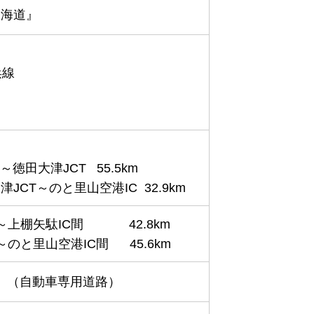
山海道』
浜線
～徳田大津JCT 55.5km
CT～のと里山空港IC 32.9km
～上棚矢駄IC間 42.8km
～のと里山空港IC間 45.6km
km/h （自動車専用道路）