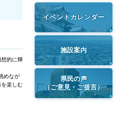
イベントカレンダー
施設案内
幻想的に輝
眺めなが
県民の声
浴を楽しむ
（ご意見・ご提言）