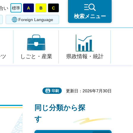
合い
標準
A
B
C
検索メニュー
Foreign Language
ーツ
しごと・産業
県政情報・統計
更新日：2026年7月30日
印刷
同じ分類から探
す