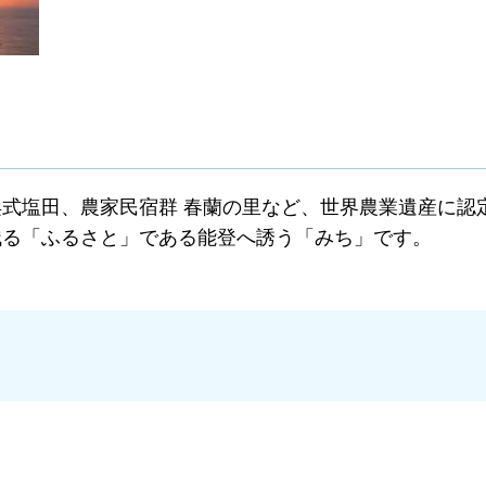
式塩田、農家民宿群 春蘭の里など、世界農業遺産に認
残る「ふるさと」である能登へ誘う「みち」です。