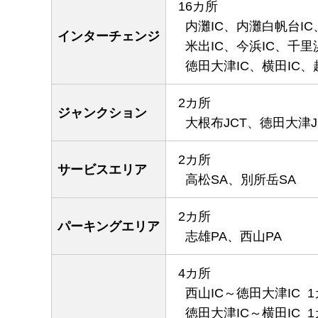
16カ所
内灘IC、内灘白帆台IC
インターチェンジ
米出IC、今浜IC、千里浜
徳田大津IC、横田IC、
2カ所
ジャンクション
大根布JCT、徳田大津J
2カ所
サービスエリア
高松SA、別所岳SA
2カ所
パーキングエリア
志雄PA、西山PA
4カ所
西山IC～徳田大津IC 1カ
徳田大津IC～横田IC 1カ