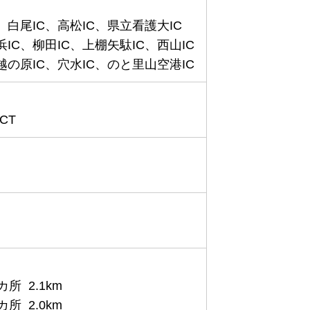
、白尾IC、高松IC、県立看護大IC
IC、柳田IC、上棚矢駄IC、西山IC
越の原IC、穴水IC、のと里山空港IC
CT
所 2.1km
所 2.0km