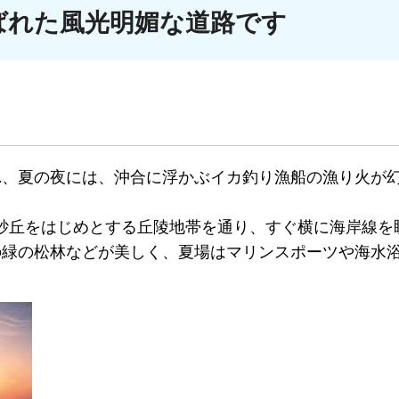
ばれた風光明媚な道路です
れ、夏の夜には、沖合に浮かぶイカ釣り漁船の漁り火が
灘砂丘をはじめとする丘陵地帯を通り、すぐ横に海岸線を
の緑の松林などが美しく、夏場はマリンスポーツや海水