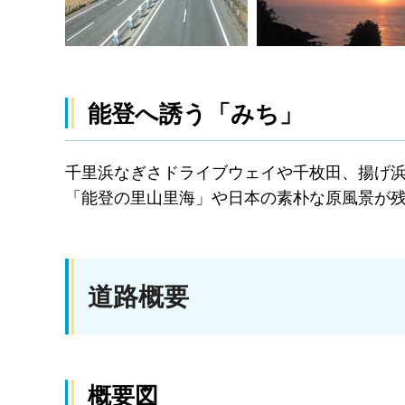
能登へ誘う「みち」
千里浜なぎさドライブウェイや千枚田、揚げ浜
「能登の里山里海」や日本の素朴な原風景が
道路概要
概要図