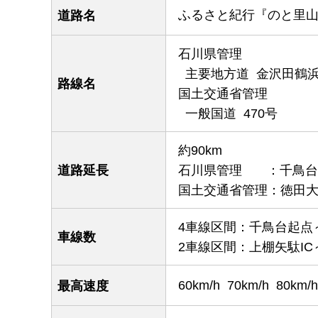
ふるさと紀行『のと里
道路名
石川県管理
主要地方道 金沢田鶴
路線名
国土交通省管理
一般国道 470号
約90km
道路延長
石川県管理 ：
千鳥台
国土交通省管理：徳田大津J
4車線区間：千鳥台起点
車線数
2車線区間：上棚矢駄IC
60km/h 70km/h 80
最高速度