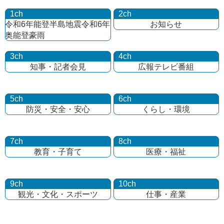
1ch
2ch
令和6年能登半島地震
令和6年
お知らせ
奥能登豪雨
3ch
4ch
知事・記者会見
広報テレビ番組
5ch
6ch
防災・安全・安心
くらし・環境
7ch
8ch
教育・子育て
医療・福祉
9ch
10ch
観光・文化・
スポーツ
仕事・産業