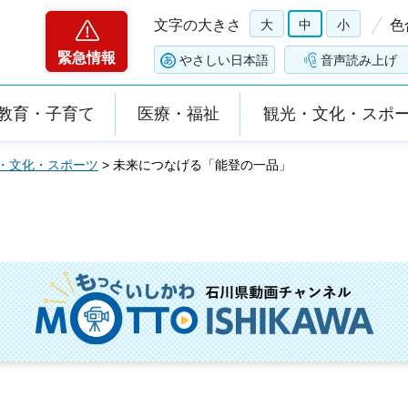
文字の大きさ
大
中
小
色
緊急情報
やさしい日本語
音声読み上げ
教育・子育て
医療・福祉
観光・文化・スポ
・文化・スポーツ
> 未来につなげる「能登の一品」