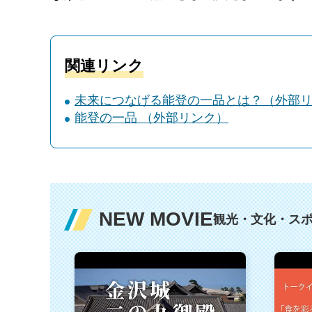
関連リンク
未来につなげる能登の一品とは？（外部
能登の一品 （外部リンク）
NEW MOVIE
観光・文化・ス