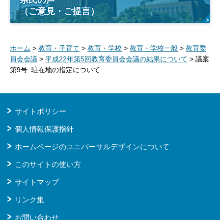
県民の声
（ご意見・ご提言）
ホーム
>
教育・子育て
>
教育・学校
>
教育・学校一般
>
教育委
員会会議
>
平成22年第5回教育委員会会議の結果について
> 議案
第9号 駐在地の指定について
サイトポリシー
個人情報保護指針
ホームページのユニバーサルデザインについて
このサイトの使い方
サイトマップ
リンク集
お問い合わせ