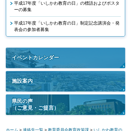
平成17年度「いしかわ教育の日」の標語およびポスタ
ーの募集
平成17年度「いしかわ教育の日」制定記念講演会・発
表会の参加者募集
イベントカレンダー
施設案内
県民の声
（ご意見・ご提言）
ホーム
>
連絡先一覧
>
教育委員会教育政策課
>
いしかわ教育の