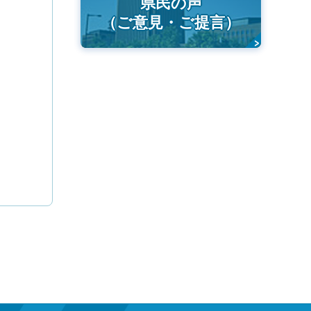
県民の声
（ご意見・ご提言）