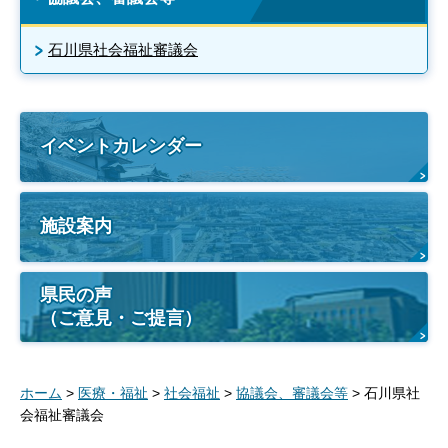
石川県社会福祉審議会
イベントカレンダー
施設案内
県民の声
（ご意見・ご提言）
ホーム
>
医療・福祉
>
社会福祉
>
協議会、審議会等
> 石川県社
会福祉審議会