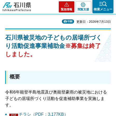
石川県
検索メニュー
緊急情報
閲覧支援
印刷
更新日：2026年7月13日
石川県被災地の子どもの居場所づく
り活動促進事業補助金
※募集は終了
しました。
概要
令和6年能登半島地震及び奥能登豪雨の被災地における
子どもの居場所づくり活動を促進補助事業を実施しま
す。
チラシ（PDF：3,177KB）