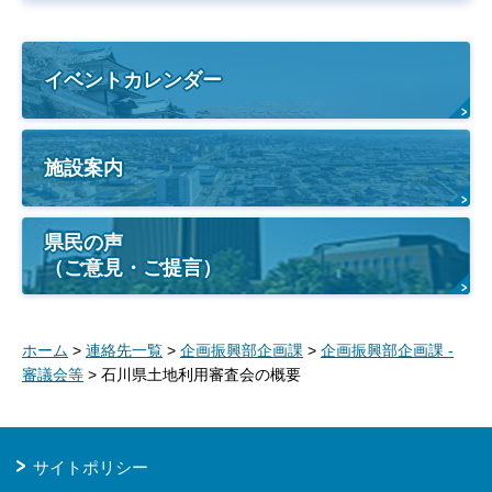
イベントカレンダー
施設案内
県民の声
（ご意見・ご提言）
ホーム
>
連絡先一覧
>
企画振興部企画課
>
企画振興部企画課 -
審議会等
> 石川県土地利用審査会の概要
サイトポリシー