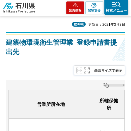
石川県
検索メニュー
緊急情報
閲覧支援
印刷
更新日：2021年3月3日
建築物環境衛生管理業 登録申請書提
出先
画面サイズで表示
所轄保健
営業所所在地
所