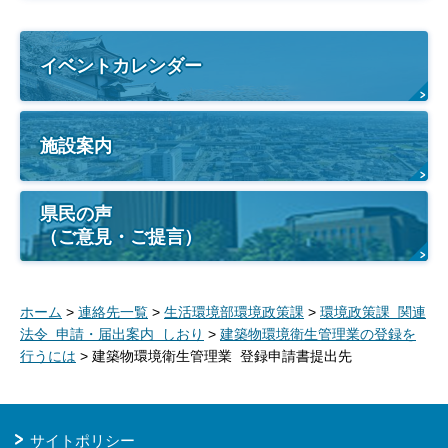
イベントカレンダー
施設案内
県民の声
（ご意見・ご提言）
ホーム
>
連絡先一覧
>
生活環境部環境政策課
>
環境政策課 関連
法令 申請・届出案内 しおり
>
建築物環境衛生管理業の登録を
行うには
> 建築物環境衛生管理業 登録申請書提出先
サイトポリシー