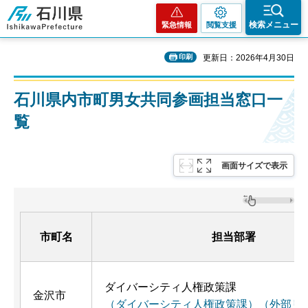
石川県
検索メニュー
緊急情報
閲覧支援
印刷
更新日：2026年4月30日
石川県内市町男女共同参画担当窓口一
覧
画面サイズで表示
市町名
担当部署
ダイバーシティ人権政策課
金沢市
（ダイバーシティ人権政策課）（外部リ