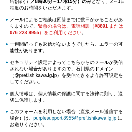
／8時30分～17時15分）のみ
となり、2～3日
始を除く）
程度のお時間をいただきます。
メールによるご相談は回答までに数日かかることがあ
りますので、
緊急の場合は、電話相談（
#8891
または
076-223-8955
）をご利用ください
。
一週間経っても返信がないようでしたら、エラーの可
能性があります。
セキュリティ設定によってこちらからのメールが受信
されない場合がありますので、石川県のドメイン
（@pref.ishikawa.lg.jp）を受信できるよう許可設定を
してください。
個人情報は、個人情報の保護に関する法律に則り、適
切に保護します。
このフォームを利用しない場合（直接メール送信する
場合）は、
purplesupport.8955@pref.ishikawa.lg.jp
に
お送りください。