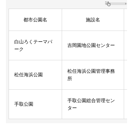
都市公園名
施設名
白山ろくテーマパ
2
吉岡園地公園センター
ーク
松任海浜公園管理事務
2
松任海浜公園
所
手取公園総合管理セン
2
手取公園
ター