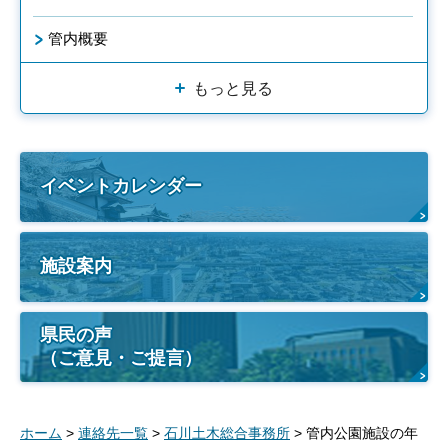
管内概要
もっと見る
イベントカレンダー
施設案内
県民の声
（ご意見・ご提言）
ホーム
>
連絡先一覧
>
石川土木総合事務所
> 管内公園施設の年