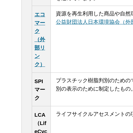
資源を再生利用した商品や自然
エコ
公益財団法人日本環境協会（外
マー
ク
（外
部リ
ン
ク）
プラスチック樹脂判別のためのマーク。アメ
SPI
別の表示のために制定したもの
マー
ク
ライフサイクルアセスメントの
LCA
（Lif
eCyc