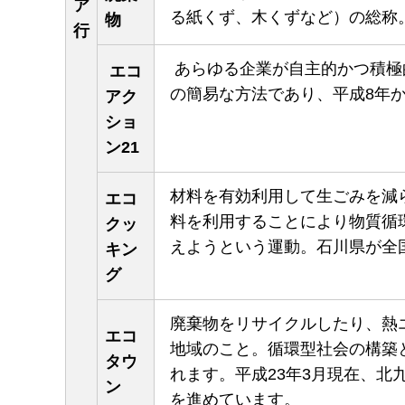
ア
る紙くず、木くずなど）の総称
物
行
あらゆる企業が自主的かつ積極
エコ
の簡易な方法であり、平成8年
アク
ショ
ン21
材料を有効利用して生ごみを減
エコ
料を利用することにより物質循
クッ
えようという運動。石川県が全
キン
グ
廃棄物をリサイクルしたり、熱
エコ
地域のこと。循環型社会の構築
タウ
れます。平成23年3月現在、北
ン
を進めています。