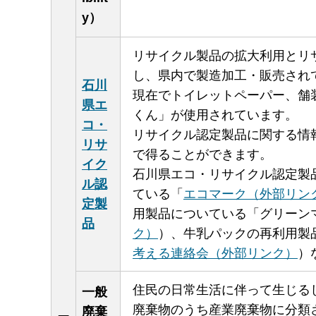
y）
リサイクル製品の拡大利用とリ
し、県内で製造加工・販売され
石川
現在でトイレットペーパー、舗
県エ
くん」が使用されています。
コ・
リサイクル認定製品に関する情
リサ
で得ることができます。
イク
石川県エコ・リサイクル認定製
ル認
ている「
エコマーク（外部リン
定製
用製品についている「グリーン
品
ク）
）、牛乳パックの再利用製
考える連絡会（外部リンク）
）
住民の日常生活に伴って生じる
一般
廃棄物のうち産業廃棄物に分類
廃棄