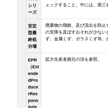
ェックすること。中には、第三
シリ
ーズ
廃棄物の飛散、及び流出を防止
安定
の支障を及ぼすおそれが少ない
型最
ず、金属くず、ガラスくず等、
終処
分場
拡大生産者責任の項を参照。
EPR
（Ext
ende
dPro
duce
rRes
pons
ibilit