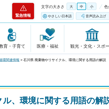
文字の大きさ
大
中
小
色
緊急情報
やさしい日本語
音声読み上げ
教育・子育て
医療・福祉
観光・文化・スポ
循環関連情報
> 石川県 廃棄物やリサイクル、環境に関する用語の解説
クル、環境に関する用語の解