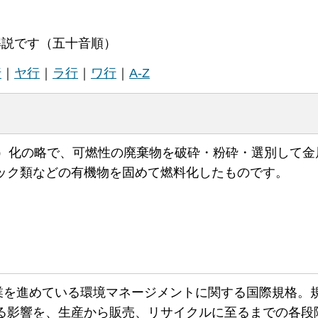
解説です（五十音順）
行
｜
ヤ行
｜
ラ行
｜
ワ行
｜
A-Z
ed Fuel）化の略で、可燃性の廃棄物を破砕・粉砕・選別して
ック類などの有機物を固めて燃料化したものです。
作業を進めている環境マネージメントに関する国際規格。
る影響を、生産から販売、リサイクルに至るまでの各段