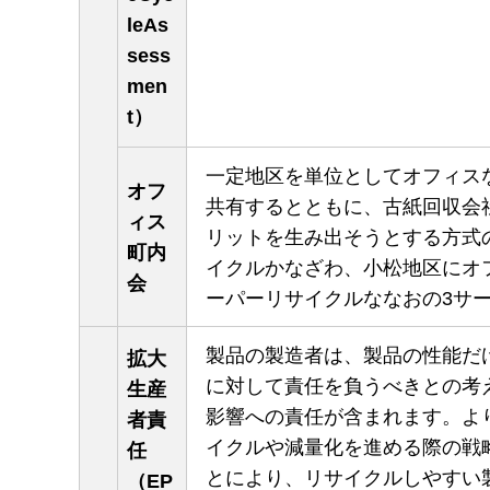
leAs
sess
men
t）
一定地区を単位としてオフィス
オフ
共有するとともに、古紙回収会
ィス
リットを生み出そうとする方式
町内
イクルかなざわ、小松地区にオ
会
ーパーリサイクルななおの3サ
製品の製造者は、製品の性能だ
拡大
に対して責任を負うべきとの考
生産
影響への責任が含まれます。よ
者責
イクルや減量化を進める際の戦
任
とにより、リサイクルしやすい
（EP