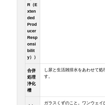
R（E
xten
ded
Prod
ucer
Resp
onsi
bilit
y））
し尿と生活雑排水をあわせて処
合併
す。
処理
浄化
槽
ガラスくずのこと。ワンウェイ