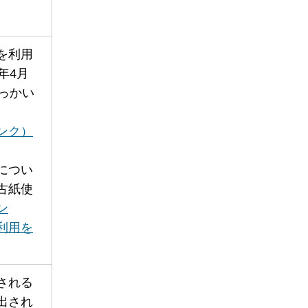
を利用
年4月
っかい
ンク）
につい
古紙使
ン
利用を
される
出され