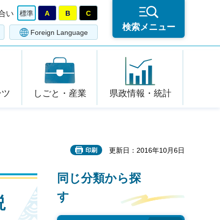
合い
標準
A
B
C
検索メニュー
Foreign Language
ーツ
しごと・産業
県政情報・統計
更新日：2016年10月6日
印刷
同じ分類から探
す
説