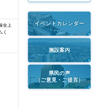
イベントカレンダー
保全上
ムく
施設案内
県民の声
（ご意見・ご提言）