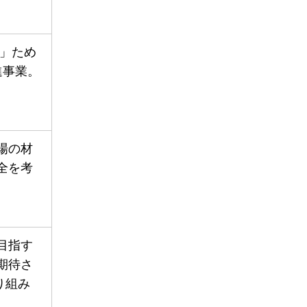
」ため
進事業。
場の材
全を考
目指す
期待さ
り組み