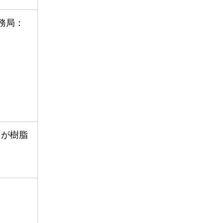
務局：
y）が樹脂