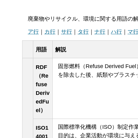
廃棄物やリサイクル、環境に関する用語の
ア行
｜
カ行
｜
サ行
｜
タ行
｜
ナ行
｜
ハ行
｜
マ
用語
解説
固形燃料（Refuse Deriv
RDF
を除去した後、紙類やプラスチ
（Re
fuse
Deriv
edFu
el）
国際標準化機構（ISO）制定
ISO1
目的は、企業活動が環境に与え
4001