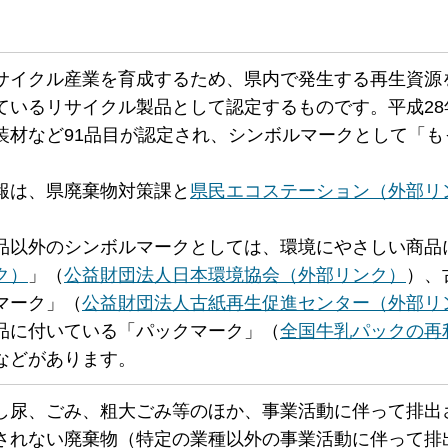
サイクル産業を育成するため、県内で発生する再生資源
ているリサイクル製品として認定するものです。平成28
装材など91品目が認定され、シンボルマークとして「も
報は、県廃棄物対策課と
県民エコステーション（外部リ
品以外のシンボルマークとしては、環境にやさしい商品
ク）
」（
公益財団法人日本環境協会（外部リンク）
）、
マーク」（
公益財団法人古紙再生促進センター（外部リ
品に付いている「パックマーク」（
全国牛乳パックの再
などがあります。
し尿、ごみ、粗大ごみ等のほか、事業活動に伴って排出
されない廃棄物（特定の業種以外の事業活動に伴って排