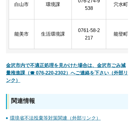
076-274-9
白山市
環境課
穴水町
538
0761-58-2
能美市
生活環境課
能登町
217
金沢市内で不適正処理を見かけた場合は、金沢市ごみ減
量推進課（☎ 076-220-2302）へご連絡を下さい（外部リ
ンク）
関連情報
環境省不法投棄等対策関連（外部リンク）