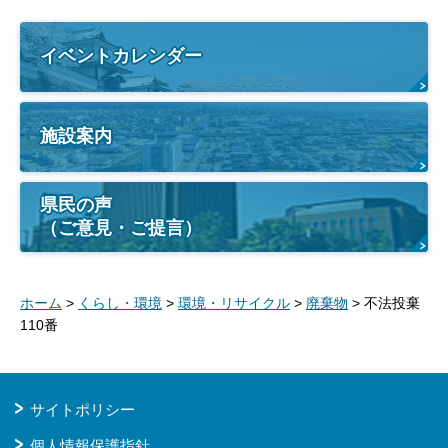
イベントカレンダー
施設案内
県民の声
（ご意見・ご提言）
ホーム
>
くらし・環境
>
環境・リサイクル
>
廃棄物
> 不法投棄
110番
サイトポリシー
個人情報保護指針