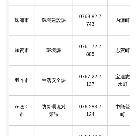
0768-82-7
珠洲市
環境建設課
内灘町
743
0761-72-7
加賀市
環境課
志賀町
885
0767-22-7
宝達志
羽咋市
生活安全課
137
水町
かほく
防災環境対
076-283-7
中能登
市
策課
124
町