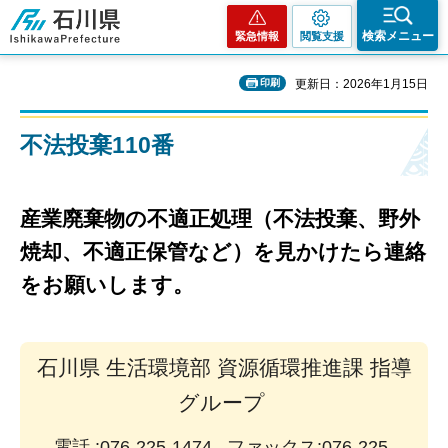
石川県
検索メニュー
緊急情報
閲覧支援
印刷
更新日：2026年1月15日
不法投棄110番
産業廃棄物の不適正処理（
不法投棄、野外
焼却、不適正保管など）
を見かけたら連絡
をお願いします。
石川県 生活環境部 資源循環推進課 指導
グループ
電話 :076-225-1474 ファックス:076-225-