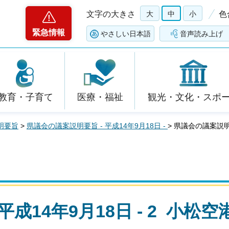
文字の大きさ
大
中
小
色
緊急情報
やさしい日本語
音声読み上げ
教育・子育て
医療・福祉
観光・文化・スポ
明要旨
>
県議会の議案説明要旨 - 平成14年9月18日 -
> 県議会の議案説明
成14年9月18日 - 2 小松空