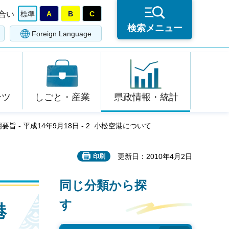
合い
標準
A
B
C
検索メニュー
Foreign Language
ーツ
しごと・産業
県政情報・統計
要旨 - 平成14年9月18日 - 2 小松空港について
更新日：2010年4月2日
印刷
同じ分類から探
す
港