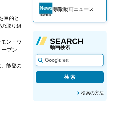
県政動画
ニュース
を目的と
援の取り組
SEARCH
ケモン・ウ
動画検索
オープン
に、能登の
検索の方法