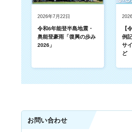
2026年7月22日
202
令和6年能登半島地震・
【令
奥能登豪雨「復興の歩み
例
2026」
サ
ど
お問い合わせ