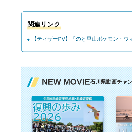
関連リンク
【ティザーPV】「のと里山ポケモン・ウィ
NEW MOVIE
石川県動画チャン