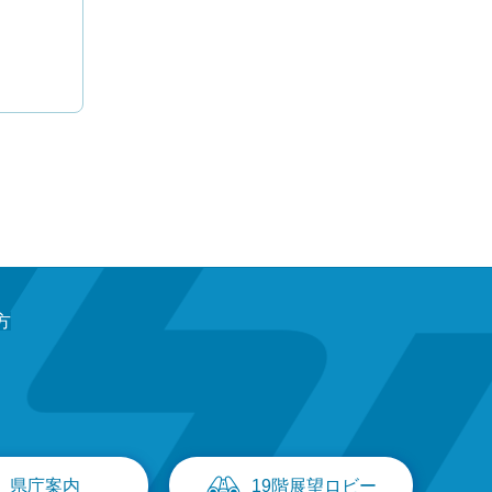
方
県庁案内
19階展望ロビー