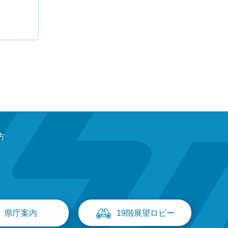
方
県庁案内
19階展望ロビー