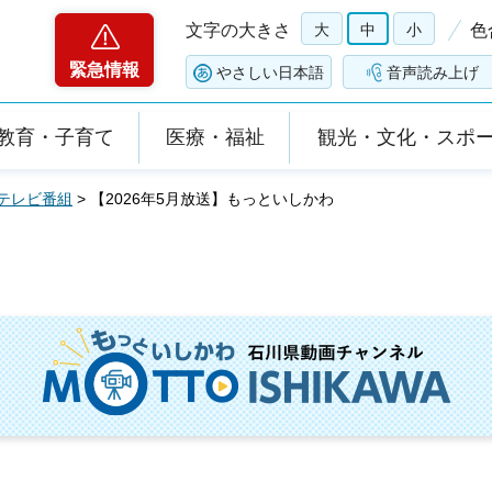
文字の大きさ
大
中
小
色
緊急情報
やさしい日本語
音声読み上げ
教育・子育て
医療・福祉
観光・文化・スポ
テレビ番組
> 【2026年5月放送】もっといしかわ