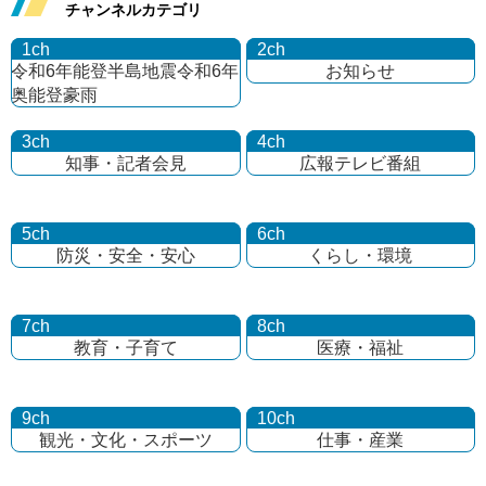
チャンネルカテゴリ
1ch
2ch
令和6年能登半島地震
令和6年
お知らせ
奥能登豪雨
3ch
4ch
知事・記者会見
広報テレビ番組
5ch
6ch
防災・安全・安心
くらし・環境
7ch
8ch
教育・子育て
医療・福祉
9ch
10ch
観光・文化・
スポーツ
仕事・産業