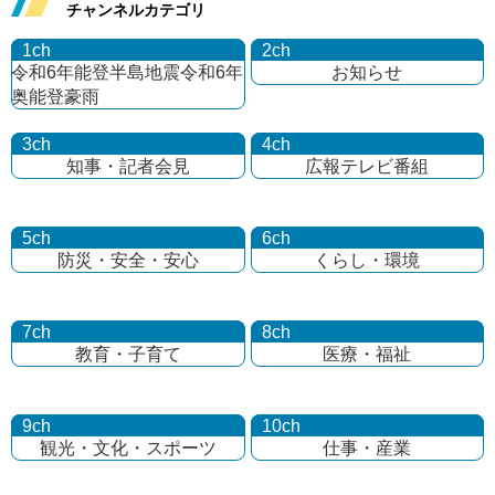
チャンネルカテゴリ
1ch
2ch
令和6年能登半島地震
令和6年
お知らせ
奥能登豪雨
3ch
4ch
知事・記者会見
広報テレビ番組
5ch
6ch
防災・安全・安心
くらし・環境
7ch
8ch
教育・子育て
医療・福祉
9ch
10ch
観光・文化・
スポーツ
仕事・産業