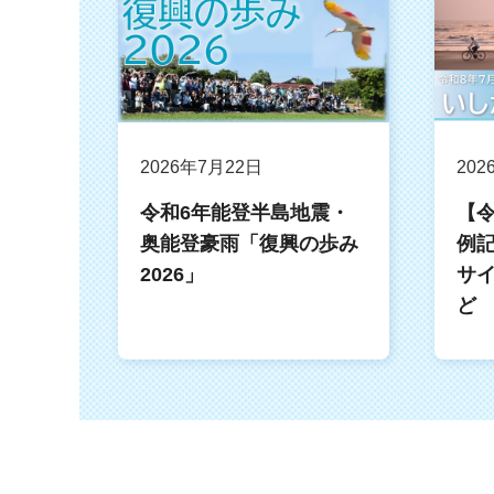
2026年7月22日
202
令和6年能登半島地震・
【令
奥能登豪雨「復興の歩み
例
2026」
サ
ど