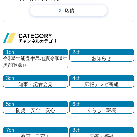
CATEGORY
チャンネルカテゴリ
1ch
2ch
令和6年能登半島地震
令和6年
お知らせ
奥能登豪雨
3ch
4ch
知事・記者会見
広報テレビ番組
5ch
6ch
防災・安全・安心
くらし・環境
7ch
8ch
教育・子育て
医療・福祉