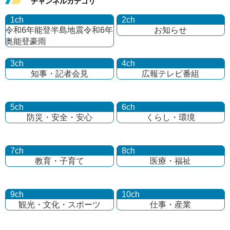
チャンネルカテゴリ
1ch
2ch
令和6年能登半島地震
令和6年
お知らせ
奥能登豪雨
3ch
4ch
知事・記者会見
広報テレビ番組
5ch
6ch
防災・安全・安心
くらし・環境
7ch
8ch
教育・子育て
医療・福祉
9ch
10ch
観光・文化・
スポーツ
仕事・産業