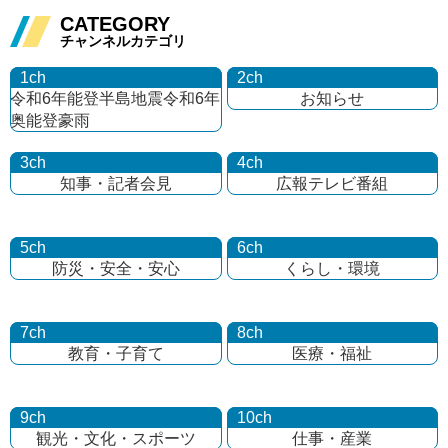
CATEGORY
チャンネルカテゴリ
1ch
2ch
令和6年能登半島地震
令和6年
お知らせ
奥能登豪雨
3ch
4ch
知事・記者会見
広報テレビ番組
5ch
6ch
防災・安全・安心
くらし・環境
7ch
8ch
教育・子育て
医療・福祉
9ch
10ch
観光・文化・
スポーツ
仕事・産業