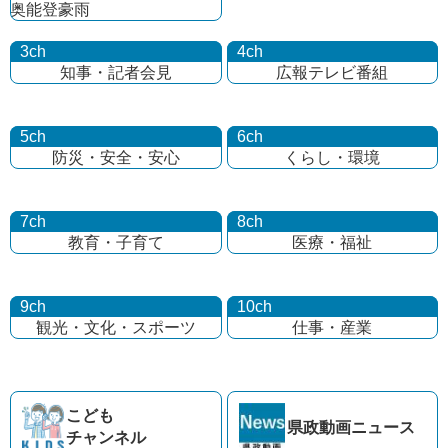
奥能登豪雨
3ch
4ch
知事・記者会見
広報テレビ番組
5ch
6ch
防災・安全・安心
くらし・環境
7ch
8ch
教育・子育て
医療・福祉
9ch
10ch
観光・文化・
スポーツ
仕事・産業
こども
県政動画
ニュース
チャンネル