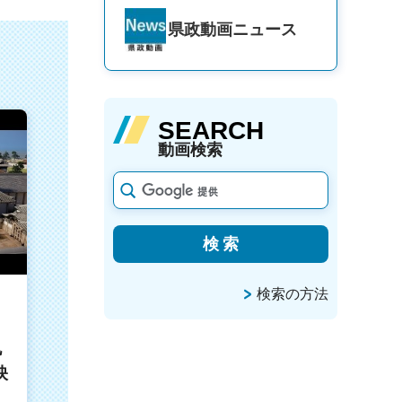
県政動画
ニュース
SEARCH
動画検索
検索の方法
丸
映