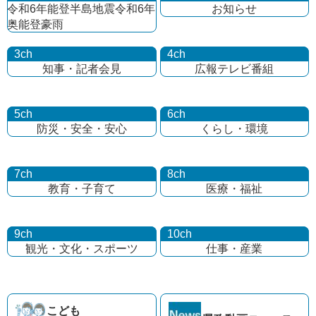
令和6年能登半島地震
令和6年
お知らせ
奥能登豪雨
3ch
4ch
知事・記者会見
広報テレビ番組
5ch
6ch
防災・安全・安心
くらし・環境
7ch
8ch
教育・子育て
医療・福祉
9ch
10ch
観光・文化・
スポーツ
仕事・産業
こども