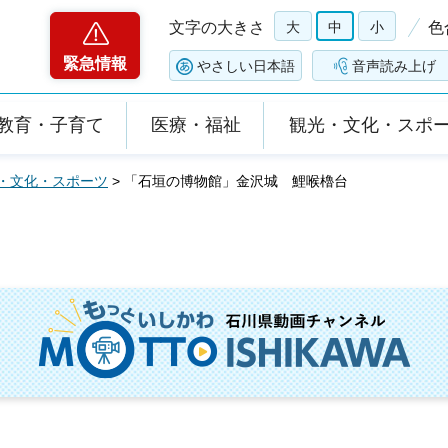
文字の大きさ
大
中
小
色
緊急情報
やさしい日本語
音声読み上げ
教育・子育て
医療・福祉
観光・文化・スポ
・文化・スポーツ
> 「石垣の博物館」金沢城 鯉喉櫓台