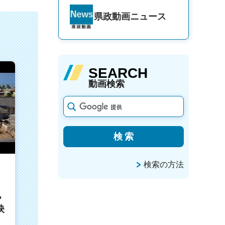
県政動画
ニュース
SEARCH
動画検索
検索の方法
丸
映