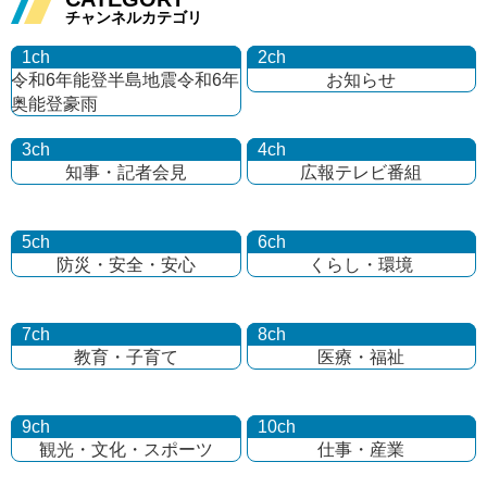
チャンネルカテゴリ
1ch
2ch
令和6年能登半島地震
令和6年
お知らせ
奥能登豪雨
3ch
4ch
知事・記者会見
広報テレビ番組
5ch
6ch
防災・安全・安心
くらし・環境
7ch
8ch
教育・子育て
医療・福祉
9ch
10ch
観光・文化・
スポーツ
仕事・産業