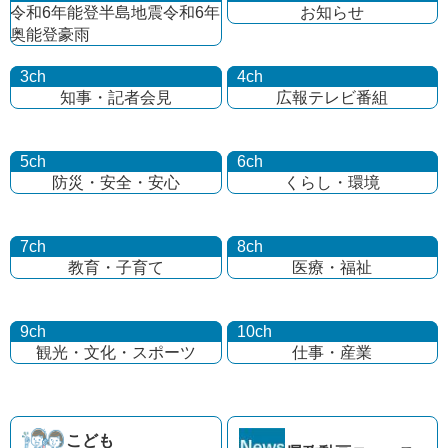
令和6年能登半島地震
令和6年
お知らせ
奥能登豪雨
3ch
4ch
知事・記者会見
広報テレビ番組
5ch
6ch
防災・安全・安心
くらし・環境
7ch
8ch
教育・子育て
医療・福祉
9ch
10ch
観光・文化・
スポーツ
仕事・産業
こども