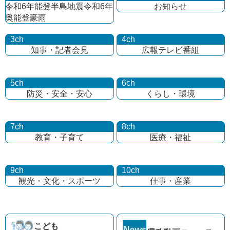
令和6年能登半島地震
令和6年
お知らせ
奥能登豪雨
3ch
4ch
知事・記者会見
広報テレビ番組
5ch
6ch
防災・安全・安心
くらし・環境
7ch
8ch
教育・子育て
医療・福祉
9ch
10ch
観光・文化・
スポーツ
仕事・産業
こども