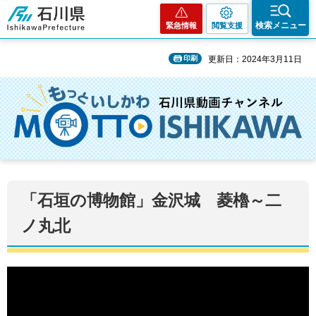
石川県
検索メニュー
緊急情報
閲覧支援
印刷
更新日：2024年3月11日
「石垣の博物館」金沢城 菱櫓～二
ノ丸北