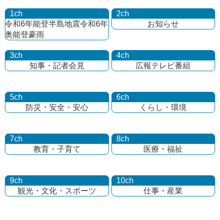
1ch
2ch
令和6年能登半島地震
令和6年
お知らせ
奥能登豪雨
3ch
4ch
知事・記者会見
広報テレビ番組
5ch
6ch
防災・安全・安心
くらし・環境
7ch
8ch
教育・子育て
医療・福祉
9ch
10ch
観光・文化・
スポーツ
仕事・産業