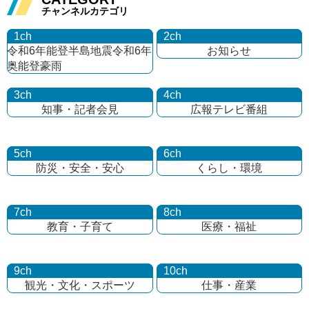
チャンネルカテゴリ
1ch
2ch
令和6年能登半島地震
令和6年
お知らせ
奥能登豪雨
3ch
4ch
知事・記者会見
広報テレビ番組
5ch
6ch
防災・安全・安心
くらし・環境
7ch
8ch
教育・子育て
医療・福祉
9ch
10ch
観光・文化・
スポーツ
仕事・産業