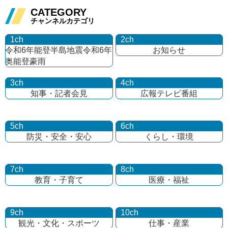
CATEGORY
チャンネルカテゴリ
1ch
2ch
令和6年能登半島地震
令和6年
お知らせ
奥能登豪雨
3ch
4ch
知事・記者会見
広報テレビ番組
5ch
6ch
防災・安全・安心
くらし・環境
7ch
8ch
教育・子育て
医療・福祉
9ch
10ch
観光・文化・
スポーツ
仕事・産業