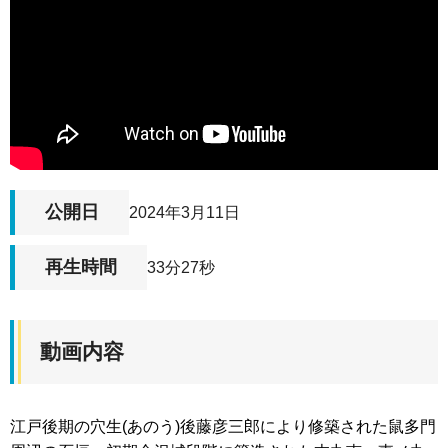
公開日
2024年3月11日
再生時間
33分27秒
動画内容
江戸後期の穴生(あのう)後藤彦三郎により修築された鼠多門