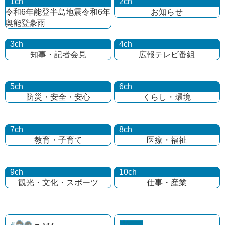
1ch
2ch
令和6年能登半島地震
令和6年
お知らせ
奥能登豪雨
3ch
4ch
知事・記者会見
広報テレビ番組
5ch
6ch
防災・安全・安心
くらし・環境
7ch
8ch
教育・子育て
医療・福祉
9ch
10ch
観光・文化・
スポーツ
仕事・産業