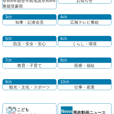
令和6年能登半島地震
令和6年
お知らせ
奥能登豪雨
3ch
4ch
知事・記者会見
広報テレビ番組
5ch
6ch
防災・安全・安心
くらし・環境
7ch
8ch
教育・子育て
医療・福祉
9ch
10ch
観光・文化・
スポーツ
仕事・産業
こども
県政動画
ニュース