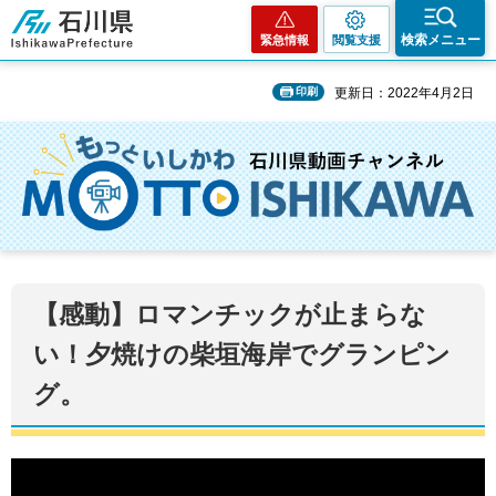
石川県
検索メニュー
緊急情報
閲覧支援
印刷
更新日：2022年4月2日
【感動】ロマンチックが止まらな
い！夕焼けの柴垣海岸でグランピン
グ。