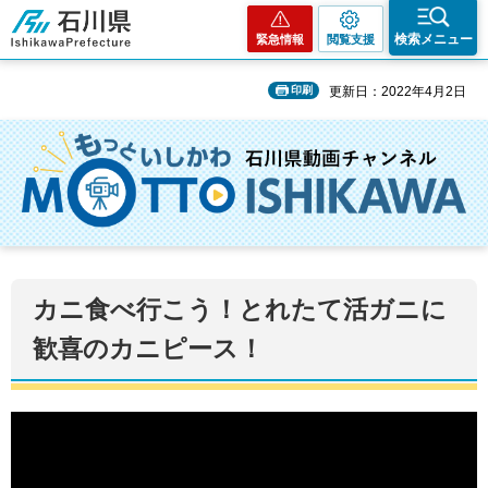
石川県
検索メニュー
緊急情報
閲覧支援
印刷
更新日：2022年4月2日
カニ食べ行こう！とれたて活ガニに
歓喜のカニピース！