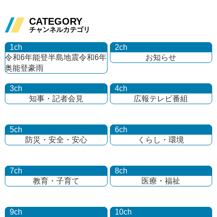
CATEGORY
チャンネルカテゴリ
1ch
2ch
令和6年能登半島地震
令和6年
お知らせ
奥能登豪雨
3ch
4ch
知事・記者会見
広報テレビ番組
5ch
6ch
防災・安全・安心
くらし・環境
7ch
8ch
教育・子育て
医療・福祉
9ch
10ch