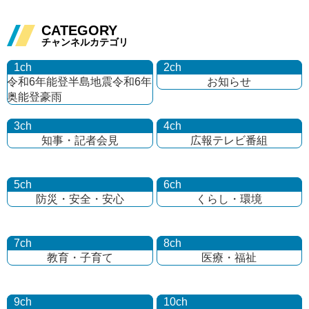
CATEGORY
チャンネルカテゴリ
1ch
2ch
令和6年能登半島地震
令和6年
お知らせ
奥能登豪雨
3ch
4ch
知事・記者会見
広報テレビ番組
5ch
6ch
防災・安全・安心
くらし・環境
7ch
8ch
教育・子育て
医療・福祉
9ch
10ch