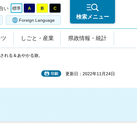
合い
標準
A
B
C
検索メニュー
Foreign Language
ーツ
しごと・産業
県政情報・統計
癒される＆あやかる旅。
更新日：2022年11月24日
印刷