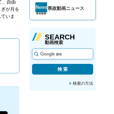
て、自由
県政動画
ニュース
さぎが月を
れていま
SEARCH
動画検索
検索の方法