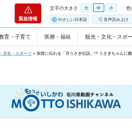
文字の大きさ
大
中
小
色
緊急情報
やさしい日本語
音声読み上げ
教育・子育て
医療・福祉
観光・文化・スポ
・文化・スポーツ
> 加賀に伝わる「月うさぎ伝説」!? うさぎちゃんに