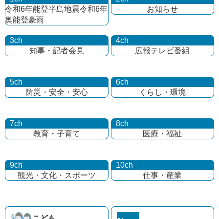
令和6年能登半島地震
令和6年
お知らせ
奥能登豪雨
3ch
4ch
知事・記者会見
広報テレビ番組
5ch
6ch
防災・安全・安心
くらし・環境
7ch
8ch
教育・子育て
医療・福祉
9ch
10ch
観光・文化・
スポーツ
仕事・産業
こども