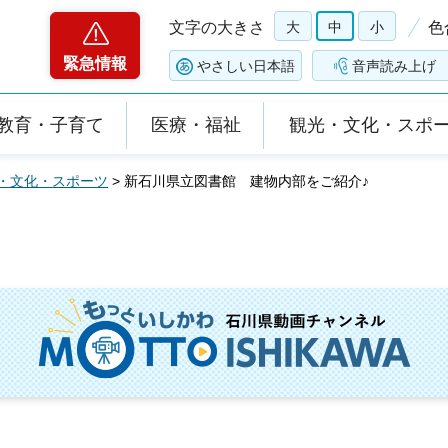
文字の大きさ
大
中
小
色
緊急情報
やさしい日本語
音声読み上げ
教育・子育て
医療・福祉
観光・文化・スポ
・文化・スポーツ
> 新石川県立図書館 建物内部をご紹介♪