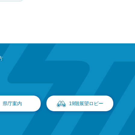
方
県庁案内
19階展望ロビー