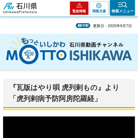
石川県
検索メニュー
緊急情報
閲覧支援
印刷
更新日：2020年9月7日
『瓦版はやり唄 虎列剌もの』より
「虎列剌病予防阿房陀羅経」