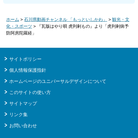
ホーム
>
石川県動画チャンネル 「もっといしかわ」
>
観光・文
化・スポーツ
> 『瓦版はやり唄 虎列剌もの』より「虎列剌病予
防阿房陀羅経」
サイトポリシー
個人情報保護指針
ホームページのユニバーサルデザインについて
このサイトの使い方
サイトマップ
リンク集
お問い合わせ