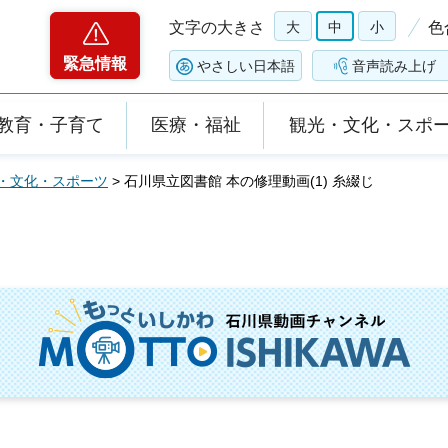
文字の大きさ
大
中
小
色
緊急情報
やさしい日本語
音声読み上げ
教育・子育て
医療・福祉
観光・文化・スポ
・文化・スポーツ
> 石川県立図書館 本の修理動画(1) 糸綴じ