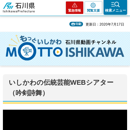
石川県
検索メニュー
緊急情報
閲覧支援
印刷
更新日：2020年7月17日
いしかわの伝統芸能WEBシアター
（吟剣詩舞）