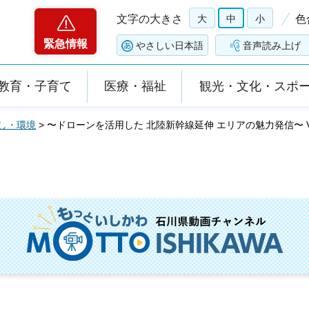
文字の大きさ
大
中
小
色
緊急情報
やさしい日本語
音声読み上げ
教育・子育て
医療・福祉
観光・文化・スポ
し・環境
> 〜ドローンを活用した 北陸新幹線延伸 エリアの魅力発信〜 V