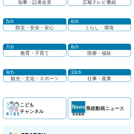
知事・記者会見
広報テレビ番組
5ch
6ch
防災・安全・安心
くらし・環境
7ch
8ch
教育・子育て
医療・福祉
9ch
10ch
観光・文化・
スポーツ
仕事・産業
こども
県政動画
ニュース
チャンネル