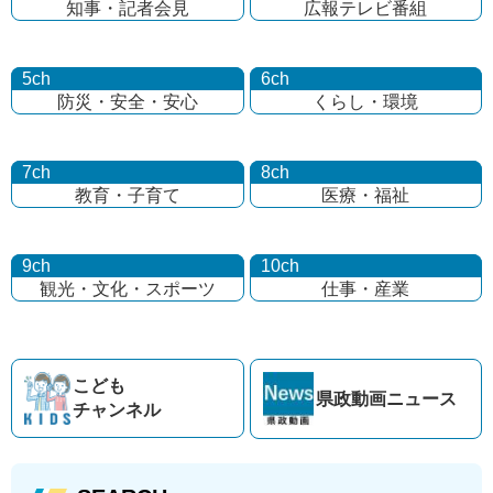
知事・記者会見
広報テレビ番組
5ch
6ch
防災・安全・安心
くらし・環境
7ch
8ch
教育・子育て
医療・福祉
9ch
10ch
観光・文化・
スポーツ
仕事・産業
こども
県政動画
ニュース
チャンネル