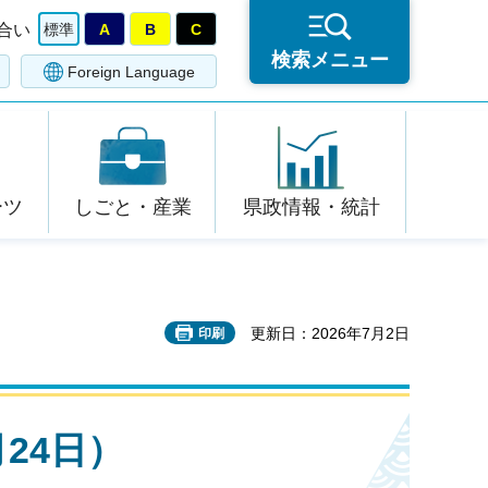
合い
標準
A
B
C
検索メニュー
Foreign Language
ーツ
しごと・産業
県政情報・統計
更新日：2026年7月2日
印刷
24日）